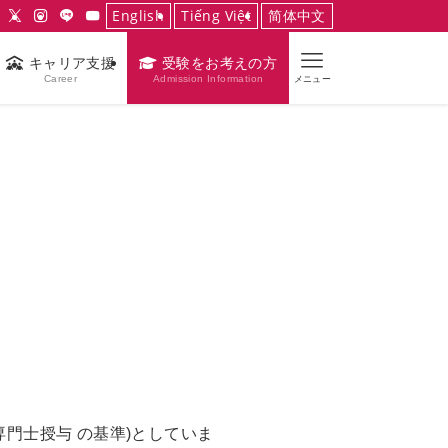
English
Tiếng Việt
简体中文
キャリア支援
受験をお考えの方
Career
Admission Information
メニュー
専門士授与 の基準)としていま