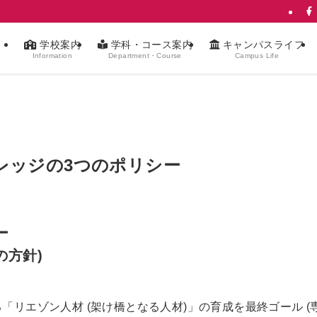
学校案内
学科・コース案内
キャンパスライフ
Information
Department・Course
Campus Life
レッジの3つのポリシー
ー
の方針)
る「リエゾン人材 (架け橋となる人材)」の育成を最終ゴール (