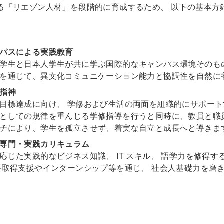
る「リエゾン人材」を段階的に育成するため、 以下の基本方針
パスによる実践教育
学生と日本人学生が共に学ぶ国際的なキャンパス環境そのも
を通じて、異文化コミュニケーション能力と協調性を自然に
指神
目標達成に向け、 学修および生活の両面を組織的にサポー
としての規律を重んじる学修指導を行うと同時に、教員と職
チにより、学生を孤立させず、着実な自立と成長へと導きま
専門・実践カリキュラム
応じた実践的なビジネス知識、 IT スキル、 語学力を修得
格取得支援やインターンシップ等を通じ、 社会人基礎力を磨