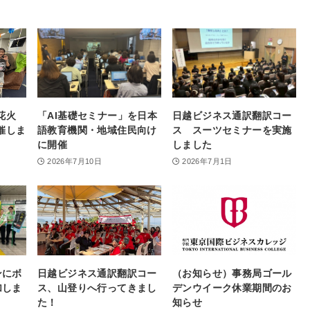
花火
「AI基礎セミナー」を日本
日越ビジネス通訳翻訳コー
催しま
語教育機関・地域住民向け
ス スーツセミナーを実施
に開催
しました
2026年7月10日
2026年7月1日
ンにボ
日越ビジネス通訳翻訳コー
（お知らせ）事務局ゴール
加しま
ス、山登りへ行ってきまし
デンウイーク休業期間のお
た！
知らせ