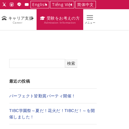
English
Tiếng Việt
简体中文
キャリア支援
受験をお考えの方
Career
Admission Information
メニュー
検索
最近の投稿
パーフェクト皆勤賞パーティ開催！
TIBC学園祭～夏だ！花火だ！TIBCだ！～を開
催しました！